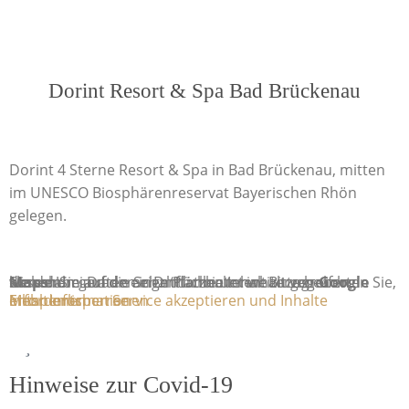
Dorint Resort & Spa Bad Brückenau
Dorint 4 Sterne Resort & Spa in Bad Brückenau, mitten
im UNESCO Biosphärenreservat Bayerischen Rhön
gelegen.
Sie sehen gerade einen Platzhalterinhalt von
Google Maps
. Um auf den eigentlichen Inhalt zuzugreifen, klicken Sie auf die Schaltfläche unten. Bitte beachten Sie, dass dabei Daten an Drittanbieter weitergegeben werden.
Mehr Informationen
Inhalt entsperren
Erforderlichen Service akzeptieren und Inhalte entsperren
Hinweise zur Covid-19